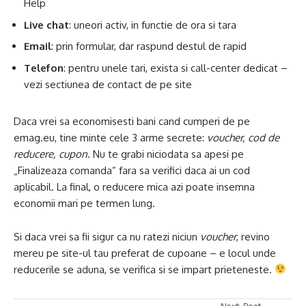
Help
Live chat
: uneori activ, in functie de ora si tara
Email
: prin formular, dar raspund destul de rapid
Telefon
: pentru unele tari, exista si call-center dedicat –
vezi sectiunea de contact de pe site
Daca vrei sa economisesti bani cand cumperi de pe
emag.eu, tine minte cele 3 arme secrete:
voucher, cod de
reducere, cupon
. Nu te grabi niciodata sa apesi pe
„Finalizeaza comanda” fara sa verifici daca ai un cod
aplicabil. La final, o reducere mica azi poate insemna
economii mari pe termen lung.
Si daca vrei sa fii sigur ca nu ratezi niciun
voucher
, revino
mereu pe site-ul tau preferat de cupoane – e locul unde
reducerile se aduna, se verifica si se impart prieteneste.